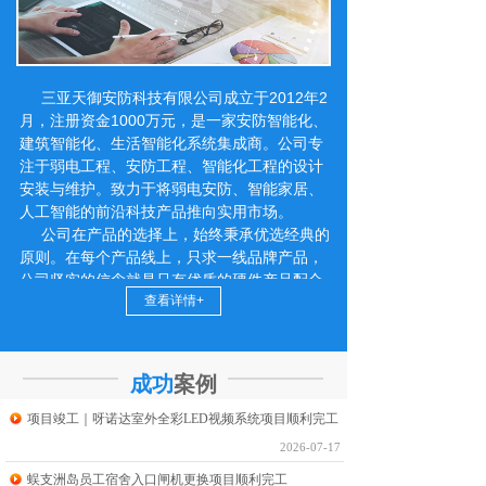
三亚天御安防科技有限公司成立于2012年2
月，注册资金1000万元，是一家安防智能化、
建筑智能化、生活智能化系统集成商。公司专
注于弱电工程、安防工程、智能化工程的设计
安装与维护。致力于将弱电安防、智能家居、
人工智能的前沿科技产品推向实用市场。
公司在产品的选择上，始终秉承优选经典的
原则。在每个产品线上，只求一线品牌产品，
公司坚实的信念就是只有优质的硬件产品配合
查看详情+
稳固的软件平台才能打造出优质的工程。公司
始终追求不断进步，适应智能产品更新快、换
代勤的特点，公司设计部有专门学习新知识的
激励机制，捕捉每个产品线的动态、新产品、
成功
案例
新技术、着力将行业高端技术设计安装于只能
生活之中，力争在和谐社会智能生活的伟大时
项目竣工｜呀诺达室外全彩LED视频系统项目顺利完工
代，发挥出推动社会进步的正能量。
2026-07-17
蜈支洲岛员工宿舍入口闸机更换项目顺利完工