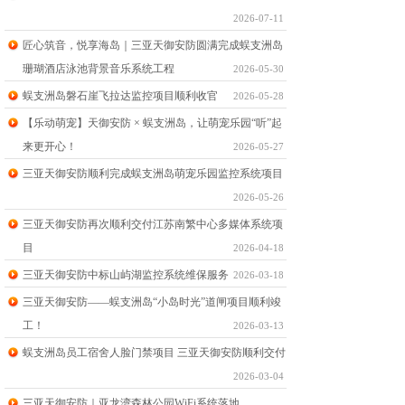
2026-07-11
匠心筑音，悦享海岛｜三亚天御安防圆满完成蜈支洲岛
珊瑚酒店泳池背景音乐系统工程
2026-05-30
蜈支洲岛磐石崖飞拉达监控项目顺利收官
2026-05-28
【乐动萌宠】天御安防 × 蜈支洲岛，让萌宠乐园“听”起
来更开心！
2026-05-27
三亚天御安防顺利完成蜈支洲岛萌宠乐园监控系统项目
2026-05-26
三亚天御安防再次顺利交付江苏南繁中心多媒体系统项
目
2026-04-18
三亚天御安防中标山屿湖监控系统维保服务
2026-03-18
三亚天御安防——蜈支洲岛“小岛时光”道闸项目顺利竣
工！
2026-03-13
蜈支洲岛员工宿舍人脸门禁项目 三亚天御安防顺利交付
2026-03-04
三亚天御安防｜亚龙湾森林公园WiFi系统落地