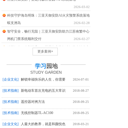
2026-03-02
科技守护海岛明珠：三亚天御安防AI火灾预警系统落地
蜈支洲岛
2026-02-28
智守安全，畅行无阻｜三亚天御安防助力江苏南繁中心
闸机门禁系统顺利交付
2026-02-27
精工细作，声影不凡｜三亚天御安防打造江苏南繁中心
更多案例+
多媒体系统
2026-02-27
驭海而居，智联无界——三亚天御安防临海别墅WiFi系
学习
园地
统交付
2026-01-29
STUDY
GARDEN
[企业文化]
解锁幸福快乐的人生，你需要
2024-07-01
[技术指南]
新电动车首次充电的五大常识
2018-08-27
[技术指南]
遥控器对拷方法
2018-09-25
[技术指南]
无线控制器TL-AC100
2018-09-25
[企业文化]
人最大的教养，就是和颜悦色
2018-03-21